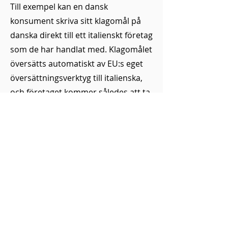
Till exempel kan en dansk
konsument skriva sitt klagomål på
danska direkt till ett italienskt företag
som de har handlat med. Klagomålet
översätts automatiskt av EU:s eget
översättningsverktyg till italienska,
och företaget kommer således att ta
emot klagomålet på sitt modersmål.
EU:s Online Dispute Resolution:
Om det är något fel med din
beställning eller om den inte
uppfyller dina förväntningar,
vänligen kontakta oss så hittar vi
tillsammans en tillfredsställande
lösning.
Enligt lagen måste vi hänvisa till