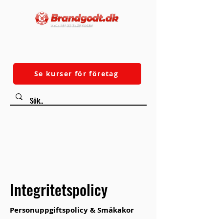
Se kurser för företag
✓ Fri frakt över 500
✓ Dansk webbutik
DKK
✓ Bra kundservice
✓ Snabb leverans
Integritetspolicy
Personuppgiftspolicy & Småkakor