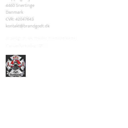
4460 Snertinge
Danmark
CVR:
42047643
kontakt@brandgodt.dk
Brandgodt.dk stöder BrandFolkenes
Cancerforening (BFC)
Information
Om Brandgodt.dk
Handelsvillkor
Integritetspolicy
Ditt konto