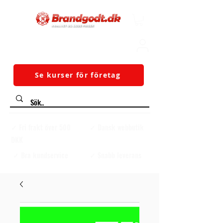
Se kurser för företag
✓ Fri frakt över 500
✓ Dansk webbutik
DKK
✓ Bra kundservice
✓ Snabb leverans