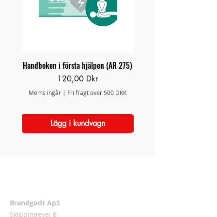
Handboken i första hjälpen (AR 275)
Brand/Redningsstige 
Pris
120,00 Dkr
Moms ingår
|
Fri fragt over 500 DKK
Moms ingår
Lägg i kundvagn
Adress
Brandgodt ApS
Skippingevej 8