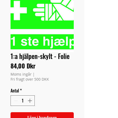
1:a hjälpen-skylt - Folie
Pris
84,00 Dkr
Moms ingår
|
Fri fragt over 500 DKK
Antal
*
Lägg i kundvagn