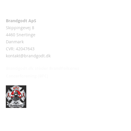
Adress
Brandgodt ApS
Skippingevej 8
4460 Snertinge
Danmark
CVR:
42047643
kontakt@brandgodt.dk
Brandgodt.dk stöder BrandFolkenes
Cancerforening (BFC)
Information