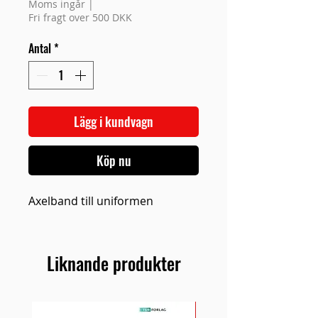
Moms ingår
|
Fri fragt over 500 DKK
Antal
*
Lägg i kundvagn
Köp nu
Axelband till uniformen
Liknande produkter
NY