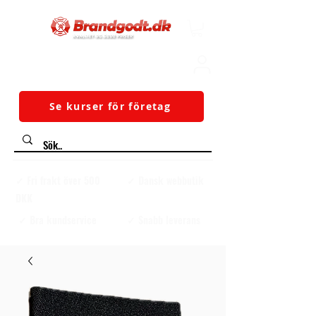
Se kurser för företag
✓ Fri frakt över 500
✓ Dansk webbutik
DKK
✓ Bra kundservice
✓ Snabb leverans