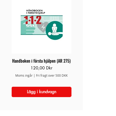
Handboken i första hjälpen (AR 275)
Brand/Redningsstige 
Pris
120,00 Dkr
Moms ingår
|
Fri fragt over 500 DKK
Moms ingår
Lägg i kundvagn