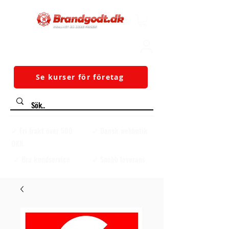
Se kurser för företag
✓ Fri frakt över 500
✓ Dansk webbutik
DKK
✓ Bra kundservice
✓ Snabb leverans