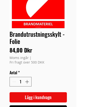
Brandutrustningsskylt -
Folie
Pris
84,00 Dkr
Moms ingår
|
Fri fragt over 500 DKK
Antal
*
Lägg i kundvagn