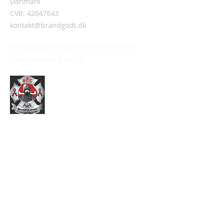
Danmark
CVR:
42047643
kontakt@brandgodt.dk
Brandgodt.dk stöder BrandFolkenes
Cancerforening (BFC)
Information
Om Brandgodt.dk
Handelsvillkor
Integritetspolicy
Ditt konto
Logga in/Logga ut