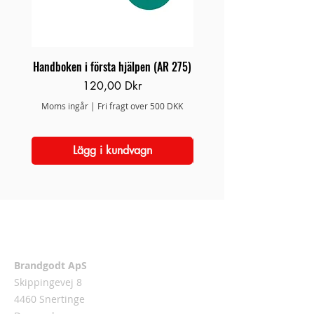
Handboken i första hjälpen (AR 275)
Brand/Redningsstige 
Pris
120,00 Dkr
Moms ingår
|
Fri fragt over 500 DKK
Moms ingår
Lägg i kundvagn
Adress
Brandgodt ApS
Skippingevej 8
4460 Snertinge