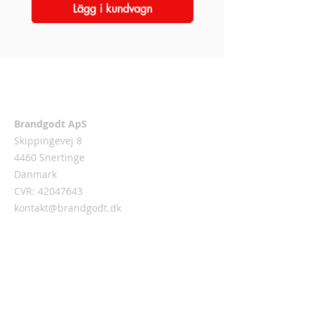
Lägg i kundvagn
Adress
Brandgodt ApS
Skippingevej 8
4460 Snertinge
Danmark
CVR:
42047643
kontakt@brandgodt.dk
Brandgodt.dk stöder BrandFolkenes
Cancerforening (BFC)