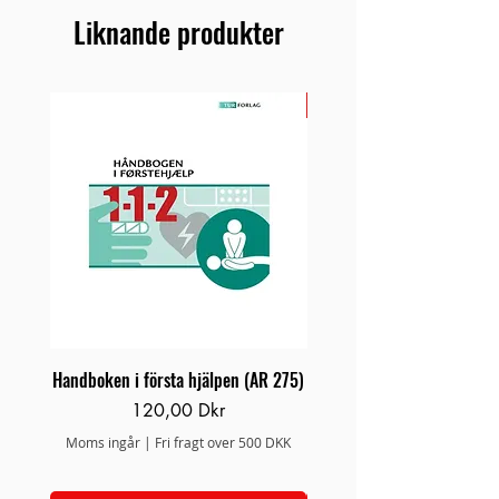
Liknande produkter
NY
Handboken i första hjälpen (AR 275)
Brand/Redningsstige 
Pris
120,00 Dkr
Moms ingår
|
Fri fragt over 500 DKK
Moms ingår