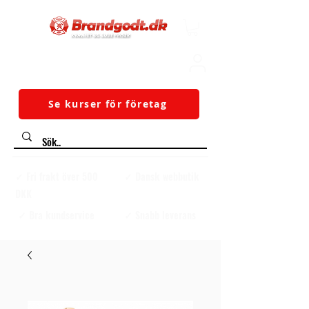
Se kurser för företag
✓ Fri frakt över 500
✓ Dansk webbutik
DKK
✓ Bra kundservice
✓ Snabb leverans