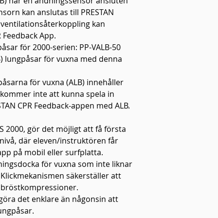
LB) har en andningssensor ansluten
nsorn kan anslutas till PRESTAN
 ventilationsåterkoppling kan
R Feedback App.
åsar för 2000-serien: PP-VALB-50
B) lungpåsar för vuxna med denna
påsarna för vuxna (ALB) innehåller
kommer inte att kunna spela in
ESTAN CPR Feedback-appen med ALB.
000, gör det möjligt att få första
nivå, där eleven/instruktören får
app på mobil eller surfplatta.
räningsdocka för vuxna som inte liknar
lickmekanismen säkerställer att
pa bröstkompressioner.
öra det enklare än någonsin att
lungpåsar.