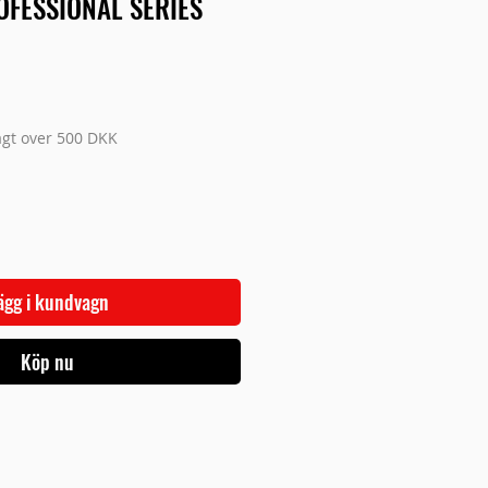
OFESSIONAL SERIES
ris
ragt over 500 DKK
ägg i kundvagn
Köp nu