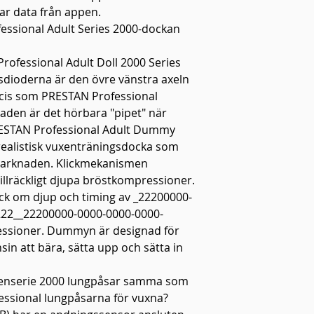
ar data från appen.
essional Adult Series 2000-dockan
rofessional Adult Doll 2000 Series
sdioderna är den övre vänstra axeln
cis som PRESTAN Professional
aden är det hörbara "pipet" när
ESTAN Professional Adult Dummy
h realistisk vuxenträningsdocka som
marknaden. Klickmekanismen
tillräckligt djupa bröstkompressioner.
k om djup och timing av _22200000-
22__22200000-0000-0000-0000-
ssioner. Dummyn är designad för
sin att bära, sätta upp och sätta in
xenserie 2000 lungpåsar samma som
essional lungpåsarna för vuxna?