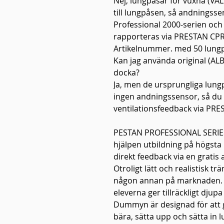
Nej, lungpåsar för vuxna (VA
till lungpåsen, så andningsse
Professional 2000-serien och
rapporteras via PRESTAN CP
Artikelnummer. med 50 lungp
Kan jag använda original (AL
docka?
Ja, men de ursprungliga lung
ingen andningssensor, så du 
ventilationsfeedback via PR
PESTAN PROFESSIONAL SERIES 2
hjälpen utbildning på högsta 
direkt feedback via en gratis 
Otroligt lätt och realistisk t
någon annan på marknaden. K
eleverna ger tillräckligt dju
Dummyn är designad för att g
bära, sätta upp och sätta in 