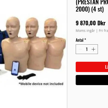
(PRESTAN PR
2000) (4 st)
P
9 870,00 Dkr
Moms ingår
|
Fri f
Antal
*
L