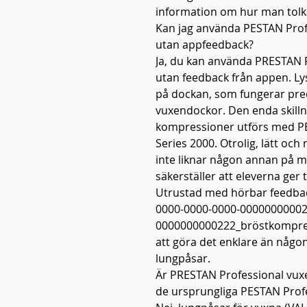
information om hur man tolk
Kan jag använda PESTAN Prof
utan appfeedback?
Ja, du kan använda PRESTAN P
utan feedback från appen. Ly
på dockan, som fungerar pre
vuxendockor. Den enda skilln
kompressioner utförs med P
Series 2000. Otrolig, lätt oc
inte liknar någon annan på 
säkerställer att eleverna ger 
Utrustad med hörbar feedbac
0000-0000-0000-00000000002
0000000000222_bröstkompre
att göra det enklare än någon
lungpåsar.
Är PRESTAN Professional vu
de ursprungliga PESTAN Prof