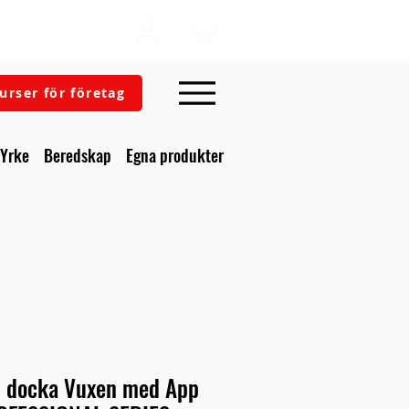
urser för företag
Yrke
Beredskap
Egna produkter
en docka Vuxen med App