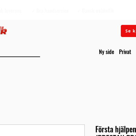
b leverans
✓ Bra kundservice
✓ Dansk webbutik
Se k
Ny side
Privat
Första hjälp