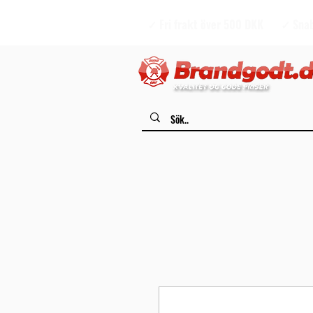
✓ Fri frakt över 500 DKK
✓ Snab