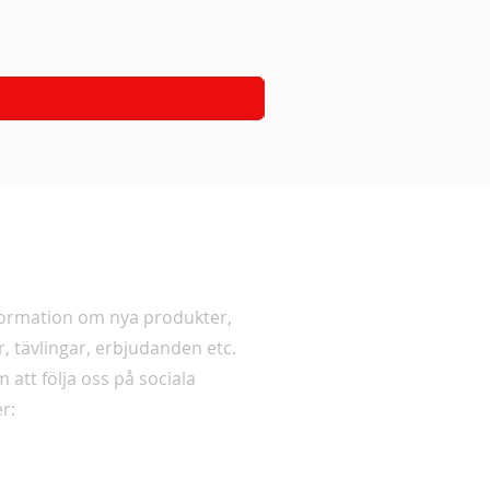
er
formation om nya produkter,
r, tävlingar, erbjudanden etc.
 att följa oss på sociala
r: