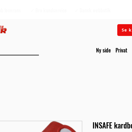
b leverans
✓ Bra kundservice
✓ Dansk webbutik
Se k
Ny side
Privat
INSAFE kardbo