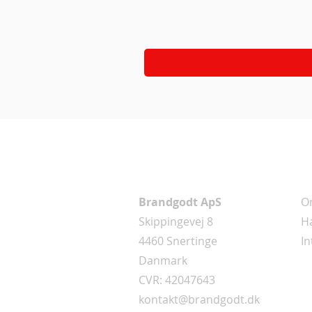
Adress
I
Brandgodt ApS
O
Skippingevej 8
Ha
4460 Snertinge
In
Danmark
CVR: 42047643
kontakt@brandgodt.dk