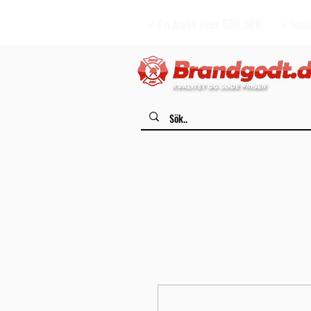
✓ Fri frakt över 500 DKK
✓ Snab