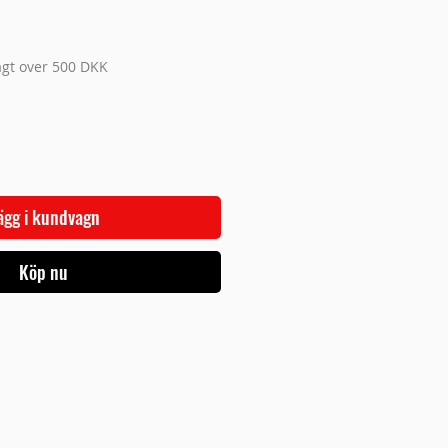
ragt over 500 DKK
ägg i kundvagn
Köp nu