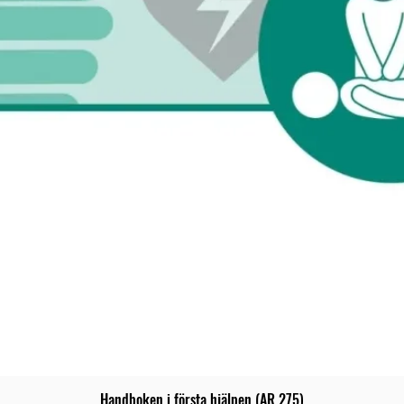
Handboken i första hjälpen (AR 275)
Snabbvisning