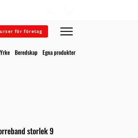
urser för företag
Yrke
Beredskap
Egna produkter
rreband storlek 9