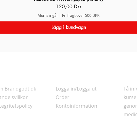
Pris
120,00 Dkr
Moms ingår
|
Fri fragt over 500 DKK
Lägg i kundvagn
nformation
Ditt konto
Nyhet
m Brandgodt.dk
Logga in/Logga ut
Få in
ndelsvillkor
Order
kurse
tegritetspolicy
Kontoinformation
genom
medie