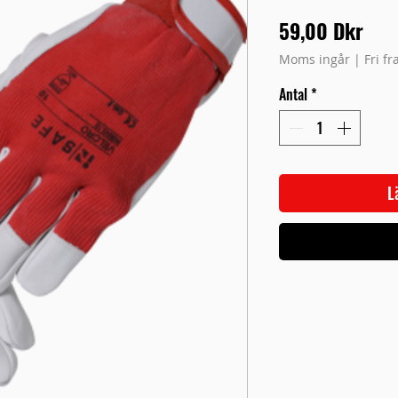
Pris
59,00 Dkr
Moms ingår
|
Fri f
Antal
*
L