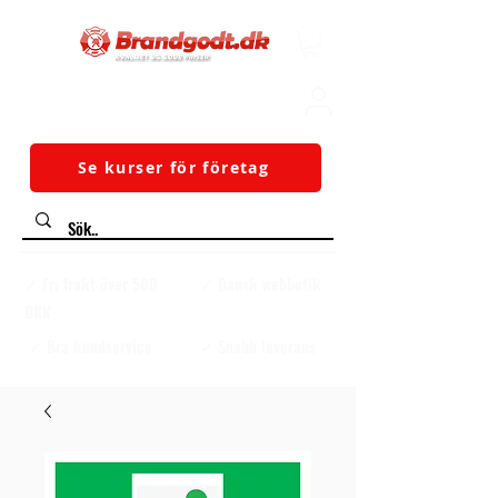
Se kurser för företag
✓ Fri frakt över 500
✓ Dansk webbutik
DKK
✓ Bra kundservice
✓ Snabb leverans