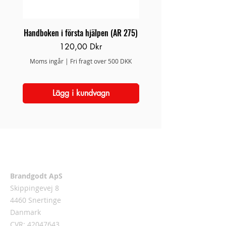
Handboken i första hjälpen (AR 275)
Brand/Redningsstige 
Pris
120,00 Dkr
Moms ingår
|
Fri fragt over 500 DKK
Moms ingår
Lägg i kundvagn
Adress
Brandgodt ApS
Skippingevej 8
4460 Snertinge
Danmark
CVR:
42047643