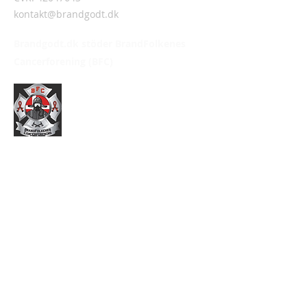
kontakt@brandgodt.dk
Brandgodt.dk stöder BrandFolkenes
Cancerforening (BFC)
Information
Om Brandgodt.dk
Handelsvillkor
Integritetspolicy
Ditt konto
Logga in/Logga ut
Order