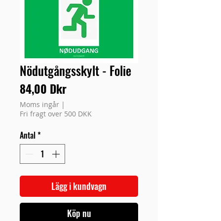
Nödutgångsskylt - Folie
Pris
84,00 Dkr
Moms ingår
|
Fri fragt over 500 DKK
Antal
*
Lägg i kundvagn
Köp nu