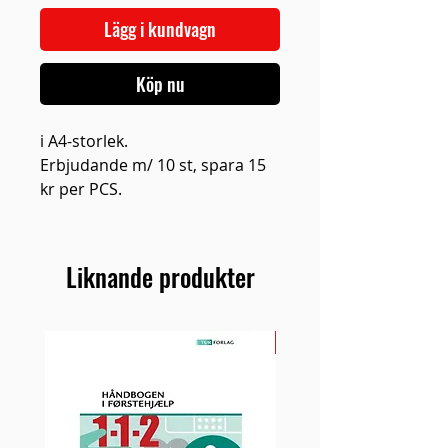
Lägg i kundvagn
Köp nu
i A4-storlek.
Erbjudande m/ 10 st, spara 15
kr per PCS.
Liknande produkter
NY