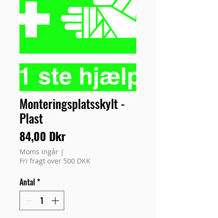
Monteringsplatsskylt -
Plast
Pris
84,00 Dkr
Moms ingår
|
Fri fragt over 500 DKK
Antal
*