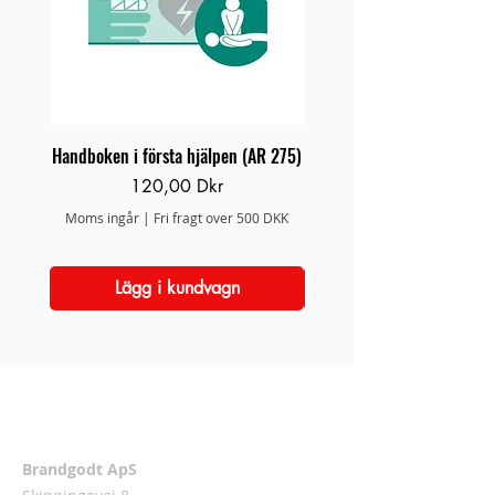
Handboken i första hjälpen (AR 275)
Brand/Redningsstige 
Pris
120,00 Dkr
Moms ingår
|
Fri fragt over 500 DKK
Moms ingår
Lägg i kundvagn
Adress
Brandgodt ApS