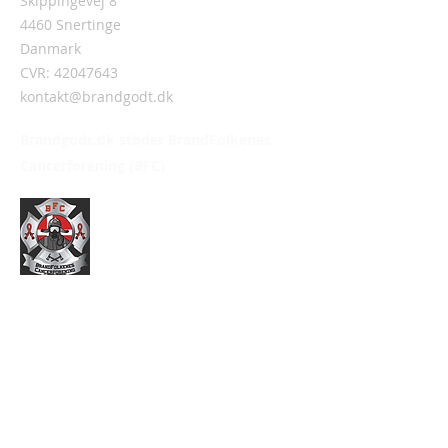
Skippingevej 8
4460 Snertinge
Danmark
CVR:
42047643
kontakt@brandgodt.dk
Brandgodt.dk stöder BrandFolkenes
Cancerforening (BFC)
Information
Om Brandgodt.dk
Handelsvillkor
Integritetspolicy