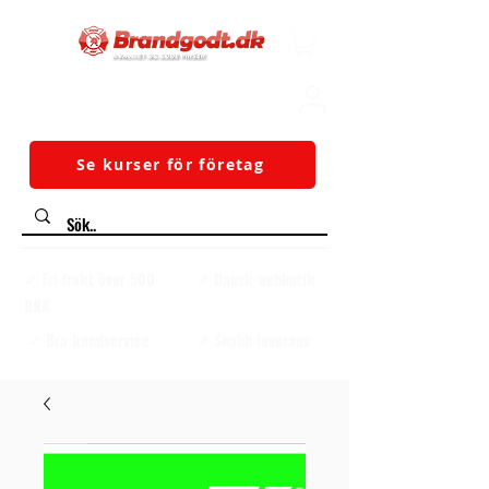
Se kurser för företag
✓ Fri frakt över 500
✓ Dansk webbutik
DKK
✓ Bra kundservice
✓ Snabb leverans