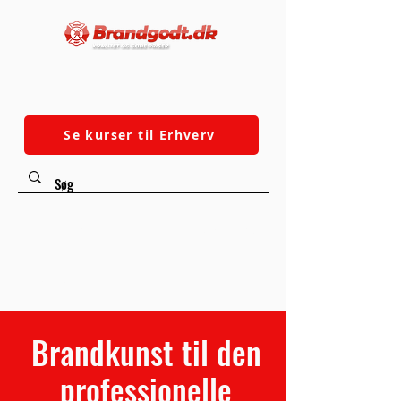
Se kurser til Erhverv
✓ Fri fragt over 500
✓ Dansk Webshop
DKK
✓ God kundeservice
✓ Hurtig Levering
Brandkunst til den
professionelle