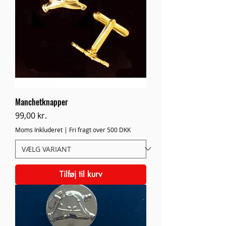
Manchetknapper
Pris
99,00 kr.
Moms Inkluderet
|
Fri fragt over 500 DKK
Tilføj til kurv