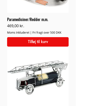
Paramediciner/Redder m.m.
Pris
469,00 kr.
Moms Inkluderet
|
Fri fragt over 500 DKK
Tilføj til kurv