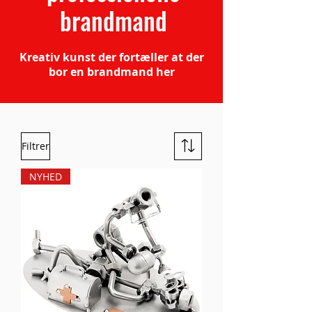
brandmand
Kreativ kunst der fortæller at der
bor en brandmand her
Filtrer
NYHED