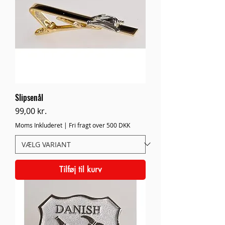
Slipsenål
Pris
99,00 kr.
Moms Inkluderet
|
Fri fragt over 500 DKK
Tilføj til kurv