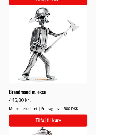
Brandmand m. økse
Pris
445,00 kr.
Moms Inkluderet
|
Fri fragt over 500 DKK
Tilføj til kurv