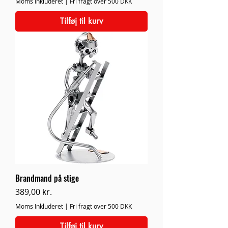
Moms Inkluderet
|
Fri fragt over 500 DKK
Tilføj til kurv
Brandmand på stige
Pris
389,00 kr.
Moms Inkluderet
|
Fri fragt over 500 DKK
Tilføj til kurv