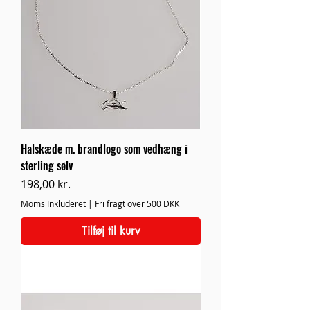
Halskæde m. brandlogo som vedhæng i
sterling sølv
Pris
198,00 kr.
Moms Inkluderet
|
Fri fragt over 500 DKK
Tilføj til kurv