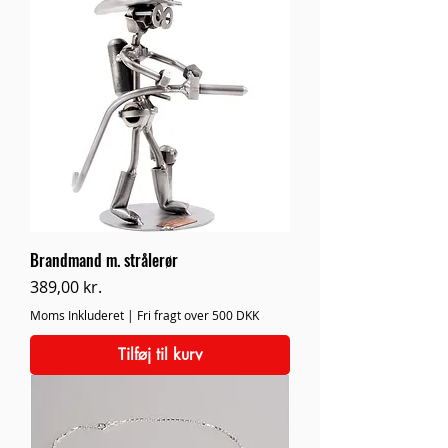
Brandmand m. strålerør
Pris
389,00 kr.
Moms Inkluderet
|
Fri fragt over 500 DKK
Tilføj til kurv