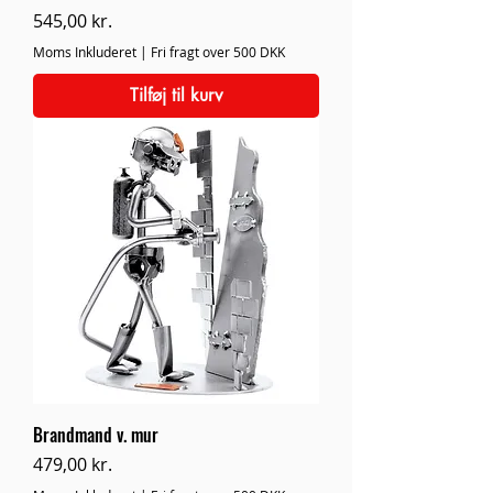
Pris
545,00 kr.
Moms Inkluderet
|
Fri fragt over 500 DKK
Tilføj til kurv
Brandmand v. mur
Pris
479,00 kr.