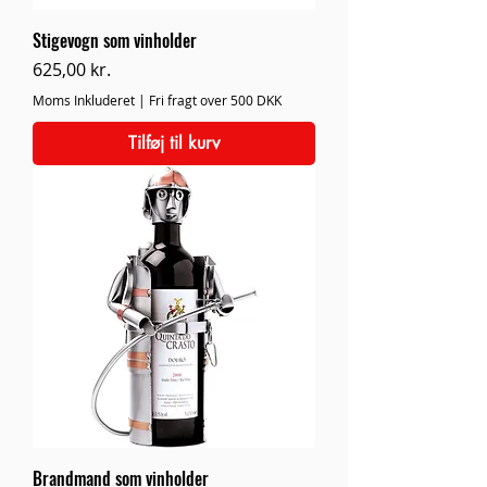
Stigevogn som vinholder
Pris
625,00 kr.
Moms Inkluderet
|
Fri fragt over 500 DKK
Tilføj til kurv
Brandmand som vinholder