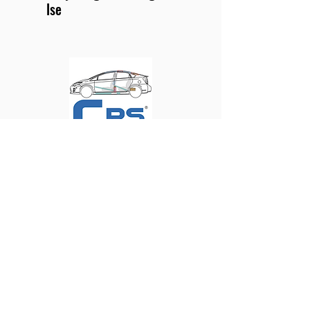
lse
Crash Recovery
System
Populære produkter hos
Brandgodt.dk