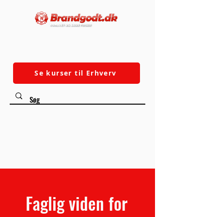
Se kurser til Erhverv
✓ Fri fragt over 500
✓ Dansk Webshop
DKK
✓ God kundeservice
✓ Hurtig Levering
Faglig viden for