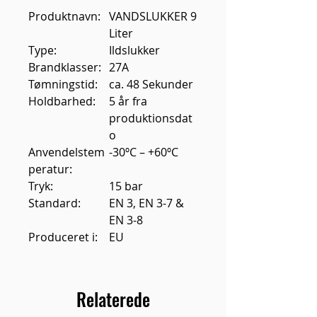
Produktnavn:
VANDSLUKKER 9
Liter
Type:
Ildslukker
Brandklasser:
27A
Tømningstid:
ca. 48 Sekunder
Holdbarhed:
5 år fra
produktionsdat
o
Anvendelstem
-30ºC – +60ºC
peratur:
Tryk:
15 bar
Standard:
EN 3, EN 3-7 &
EN 3-8
Produceret i:
EU
Relaterede