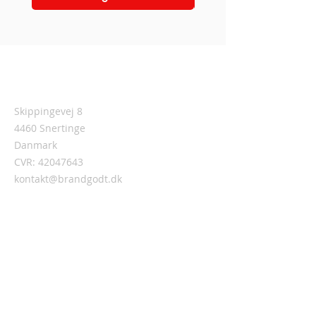
Adresse
Skippingevej 8
4460 Snertinge
Danmark
CVR:
42047643
kontakt@brandgodt.dk
Brandgodt.dk støtter BrandFolkenes
Cancerforening (BFC)