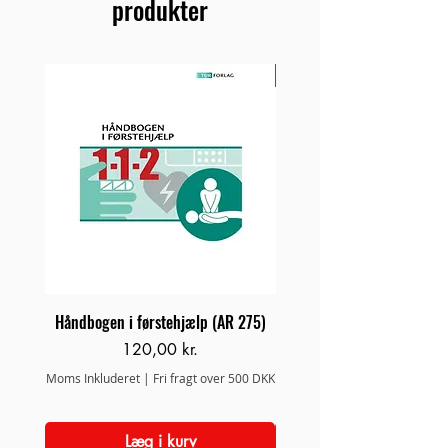
produkter
NYHED
Håndbogen i førstehjælp (AR 275)
Brand/Redningsstige 
Pris
120,00 kr.
Moms Inkluderet
|
Fri fragt over 500 DKK
Moms Inkluderet
Læg i kurv