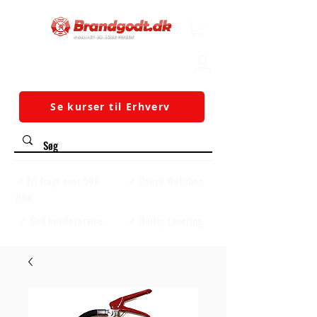
Se kurser til Erhverv
✓ Fri fragt over 500
✓ Dansk Webshop
DKK
✓ God kundeservice
✓ Hurtig Levering