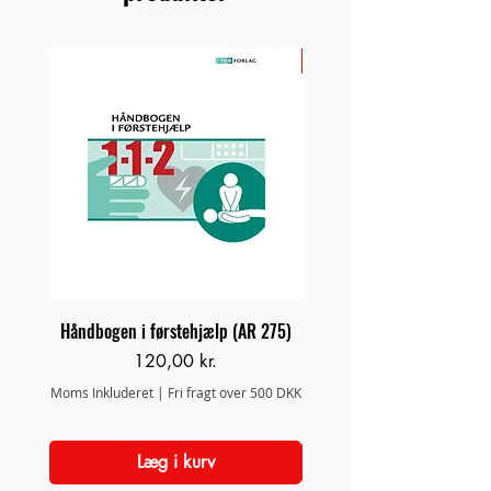
NYHED
Håndbogen i førstehjælp (AR 275)
Brand/Redningsstige 
Pris
120,00 kr.
Moms Inkluderet
|
Fri fragt over 500 DKK
Moms Inkluderet
Læg i kurv