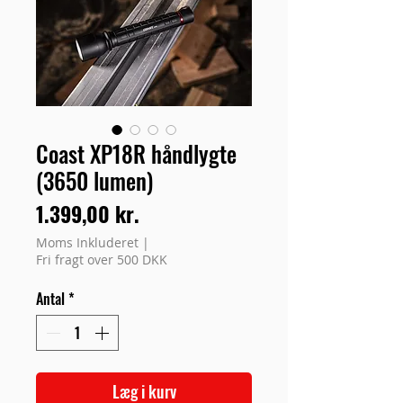
Coast XP18R håndlygte
(3650 lumen)
Pris
1.399,00 kr.
Moms Inkluderet
|
Fri fragt over 500 DKK
Antal
*
Læg i kurv