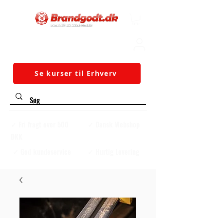
Se kurser til Erhverv
✓ Fri fragt over 500
✓ Dansk Webshop
DKK
✓ God kundeservice
✓ Hurtig Levering