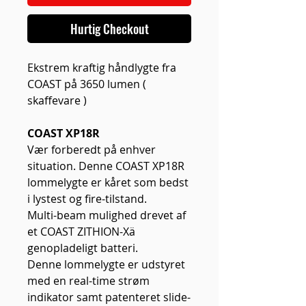
Hurtig Checkout
Ekstrem kraftig håndlygte fra
COAST på 3650 lumen (
skaffevare )
COAST XP18R
Vær forberedt på enhver
situation. Denne COAST XP18R
lommelygte er kåret som bedst
i lystest og fire-tilstand.
Multi-beam mulighed drevet af
et COAST ZITHION-Xä
genopladeligt batteri.
Denne lommelygte er udstyret
med en real-time strøm
indikator samt patenteret slide-