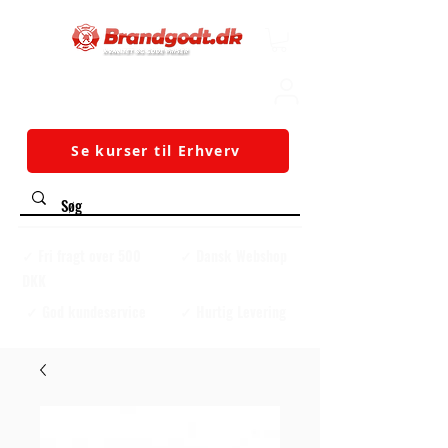
Se kurser til Erhverv
✓ Fri fragt over 500
✓ Dansk Webshop
DKK
✓ God kundeservice
✓ Hurtig Levering