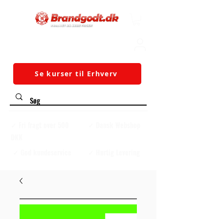
Se kurser til Erhverv
✓ Fri fragt over 500
✓ Dansk Webshop
DKK
✓ God kundeservice
✓ Hurtig Levering