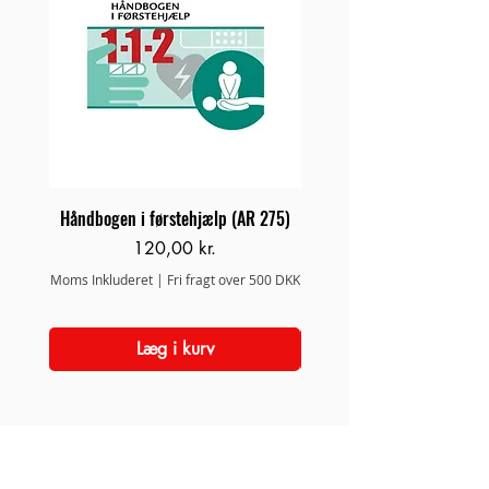
Håndbogen i førstehjælp (AR 275)
Brand/Redningsstige 
Pris
120,00 kr.
Moms Inkluderet
|
Fri fragt over 500 DKK
Moms Inkluderet
Læg i kurv
Adresse