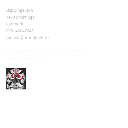
Skippingevej 8
4460 Snertinge
Danmark
CVR:
42047643
kontakt@brandgodt.dk
Brandgodt.dk støtter BrandFolkenes
Cancerforening (BFC)
Information
Om Brandgodt.dk
Handelsbetingelser