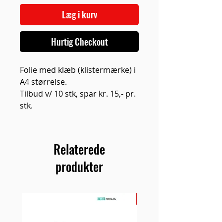
Læg i kurv
Hurtig Checkout
Folie med klæb (klistermærke) i
A4 størrelse.
Tilbud v/ 10 stk, spar kr. 15,- pr.
stk.
Relaterede
produkter
NYHED