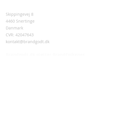
Adresse
Skippingevej 8
4460 Snertinge
Danmark
CVR:
42047643
kontakt@brandgodt.dk
Brandgodt.dk støtter BrandFolkenes
Cancerforening (BFC)
Information
Om Brandgodt.dk
Handelsbetingelser