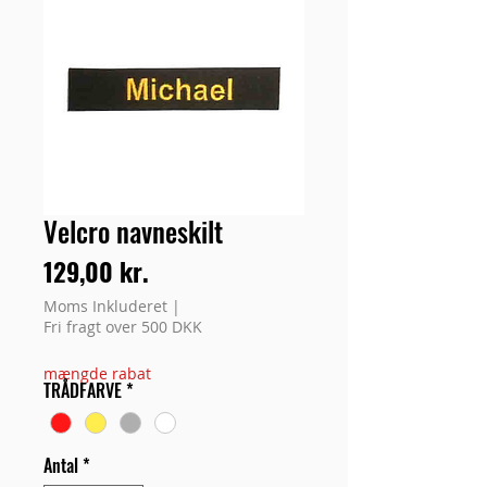
Velcro navneskilt
Pris
129,00 kr.
Moms Inkluderet
|
Fri fragt over 500 DKK
mængde rabat
TRÅDFARVE
*
Antal
*