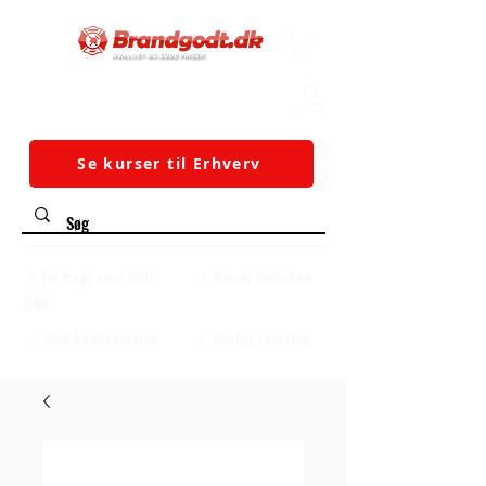
Se kurser til Erhverv
✓ Fri fragt over 500
✓ Dansk Webshop
DKK
✓ God kundeservice
✓ Hurtig Levering