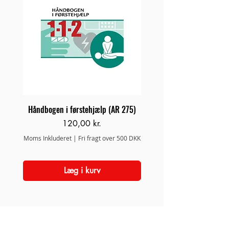
Håndbogen i førstehjælp (AR 275)
Brand/Redningsstige 
Pris
120,00 kr.
Moms Inkluderet
|
Fri fragt over 500 DKK
Moms Inkluderet
Læg i kurv