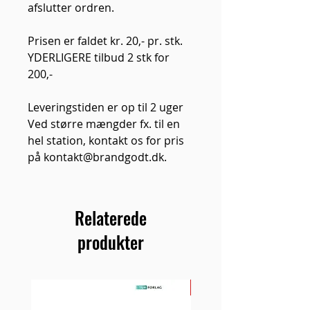
afslutter ordren.
Prisen er faldet kr. 20,- pr. stk.
YDERLIGERE tilbud 2 stk for
200,-
Leveringstiden er op til 2 uger
Ved større mængder fx. til en
hel station, kontakt os for pris
på kontakt@brandgodt.dk.
Relaterede
produkter
NYHED