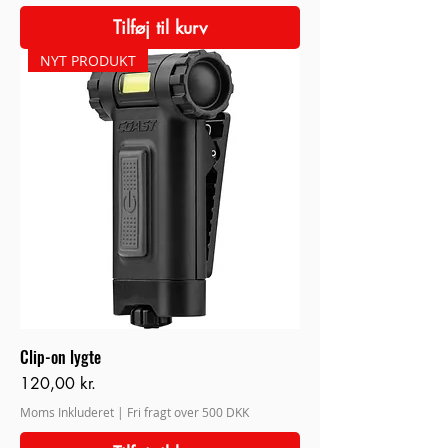
Tilføj til kurv
NYT PRODUKT
Clip-on lygte
Pris
120,00 kr.
Moms Inkluderet
|
Fri fragt over 500 DKK