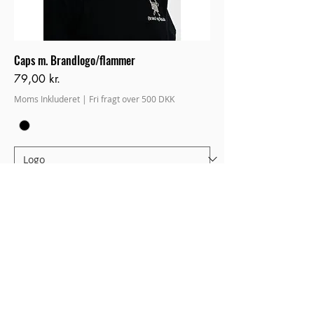
Caps m. Brandlogo/flammer
Pris
79,00 kr.
Moms Inkluderet
|
Fri fragt over 500 DKK
Tilføj til kurv
forbedret design/kvalitet