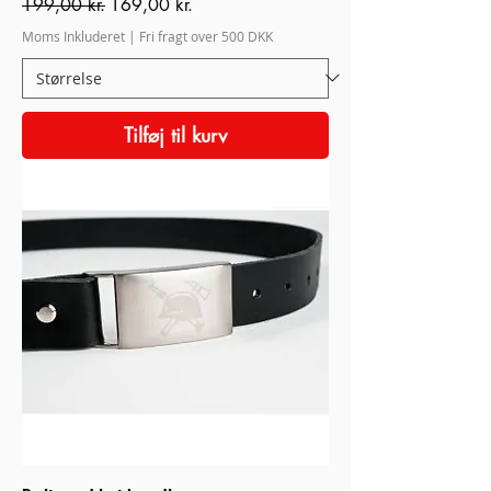
Regulær pris
Salgspris
199,00 kr.
169,00 kr.
Moms Inkluderet
|
Fri fragt over 500 DKK
Tilføj til kurv