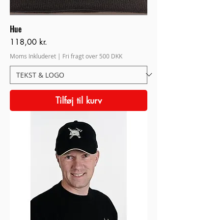
Hue
Pris
118,00 kr.
Moms Inkluderet
|
Fri fragt over 500 DKK
Tilføj til kurv