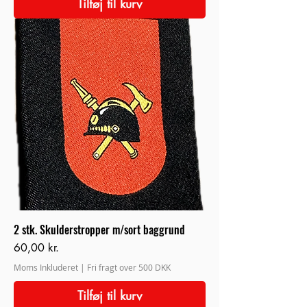
Tilføj til kurv
2 stk. Skulderstropper m/sort baggrund
Pris
60,00 kr.
Moms Inkluderet
|
Fri fragt over 500 DKK
Tilføj til kurv