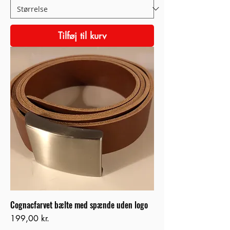
Tilføj til kurv
Cognacfarvet bælte med spænde uden logo
Pris
199,00 kr.