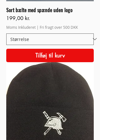
Sort bælte med spænde uden logo
Pris
199,00 kr.
Moms Inkluderet
|
Fri fragt over 500 DKK
Tilføj til kurv