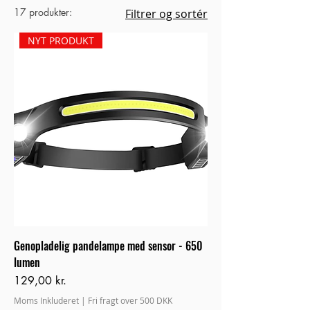
17 produkter:
Filtrer og sortér
NYT PRODUKT
Genopladelig pandelampe med sensor - 650
lumen
Pris
129,00 kr.
Moms Inkluderet
|
Fri fragt over 500 DKK