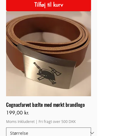
Tilføj til kurv
Cognacfarvet bælte med mørkt brandlogo
Pris
199,00 kr.
Moms Inkluderet
|
Fri fragt over 500 DKK