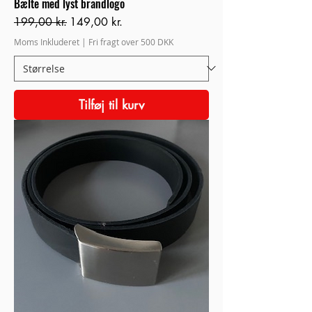
Bælte med lyst brandlogo
Regulær pris
Salgspris
199,00 kr.
149,00 kr.
Moms Inkluderet
|
Fri fragt over 500 DKK
Tilføj til kurv