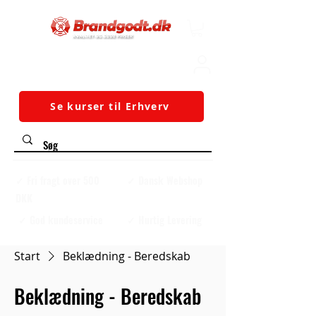
Se kurser til Erhverv
✓ Fri fragt over 500
✓ Dansk Webshop
DKK
✓ God kundeservice
✓ Hurtig Levering
Start
Beklædning - Beredskab
Beklædning - Beredskab