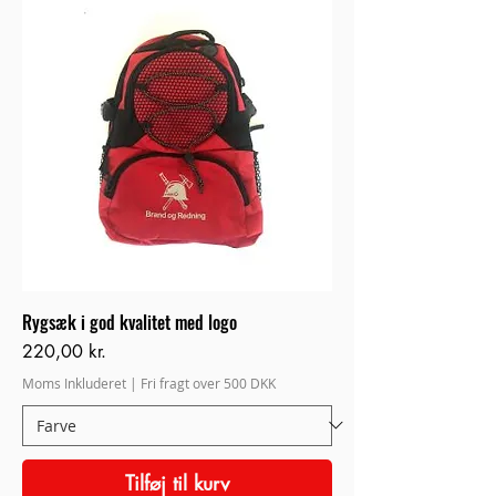
Rygsæk i god kvalitet med logo
Pris
220,00 kr.
Moms Inkluderet
|
Fri fragt over 500 DKK
Tilføj til kurv