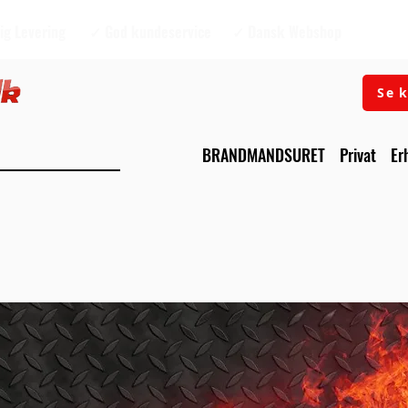
ig Levering
✓ God kundeservice
✓ Dansk Webshop
Se k
BRANDMANDSURET
Privat
Er