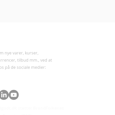
der
m nye varer, kurser,
rrencer, tilbud mm., ved at
 os på de sociale medier:
godt.dk støtter BrandFolkenes