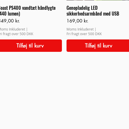
oast PS400 vandtæt håndlygte
Genopladelig LED
440 lumen)
sikkerhedsarmbånd med USB
ris
Pris
349,00 kr.
169,00 kr.
oms Inkluderet
|
Moms Inkluderet
|
ri fragt over 500 DKK
Fri fragt over 500 DKK
Tilføj til kurv
Tilføj til kurv