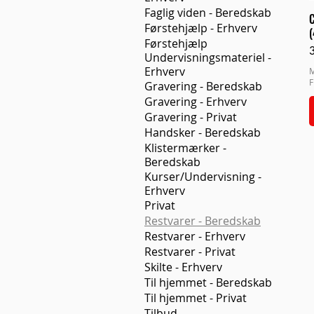
Faglig viden - Beredskab
C
Førstehjælp - Erhverv
(
Førstehjælp
P
Undervisningsmateriel -
Erhverv
M
F
Gravering - Beredskab
Gravering - Erhverv
Gravering - Privat
Handsker - Beredskab
Klistermærker -
Beredskab
Kurser/Undervisning -
Erhverv
Privat
Restvarer - Beredskab
Restvarer - Erhverv
Restvarer - Privat
Skilte - Erhverv
Til hjemmet - Beredskab
Til hjemmet - Privat
Tilbud