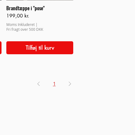
Brandtæppe i "pose"
Pris
199,00 kr.
Moms Inkluderet
|
Fri fragt over 500 DKK
Tilføj til kurv
1