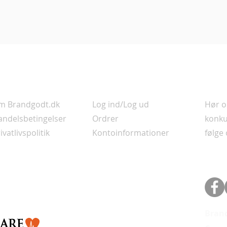
nformation
Din konto
Nyhe
m Brandgodt.dk
Log ind/Log ud
Hør o
andelsbetingelser
Ordrer
konku
ivatlivspolitik
Kontoinformationer
følge
Brand