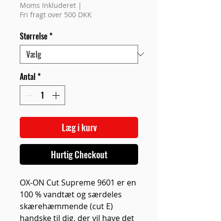
Moms Inkluderet
|
Fri fragt over 500 DKK
Størrelse
*
Antal
*
Læg i kurv
Hurtig Checkout
OX-ON Cut Supreme 9601 er en
100 % vandtæt og særdeles
skærehæmmende (cut E)
handske til dig, der vil have det