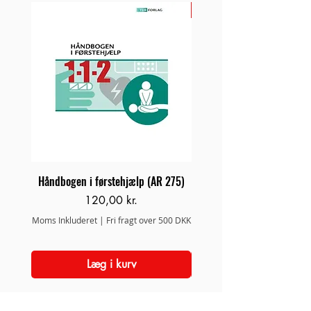
NYHED
Håndbogen i førstehjælp (AR 275)
Brand/Redningsstige 
Pris
120,00 kr.
Moms Inkluderet
|
Fri fragt over 500 DKK
Moms Inkluderet
Læg i kurv