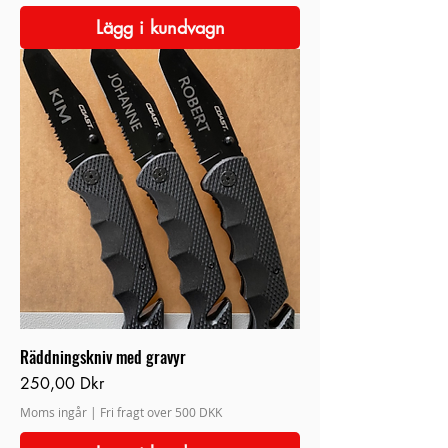
Lägg i kundvagn
Räddningskniv med gravyr
Pris
250,00 Dkr
Moms ingår
|
Fri fragt over 500 DKK