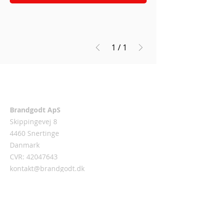
1
/
1
Adress
Brandgodt ApS
Skippingevej 8
4460 Snertinge
Danmark
CVR:
42047643
kontakt@brandgodt.dk
Brandgodt.dk stöder BrandFolkenes
Cancerforening (BFC)