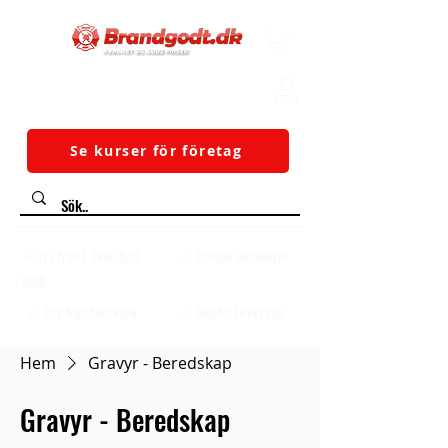
Se kurser för företag
✓ Fri frakt över 500
✓ Dansk webbutik
DKK
✓ Bra kundservice
✓ Snabb leverans
Hem
Gravyr - Beredskap
Gravyr - Beredskap