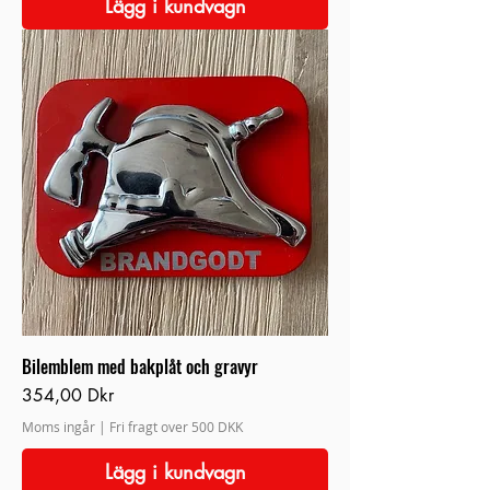
Lägg i kundvagn
Bilemblem med bakplåt och gravyr
Pris
354,00 Dkr
Moms ingår
|
Fri fragt over 500 DKK
Lägg i kundvagn