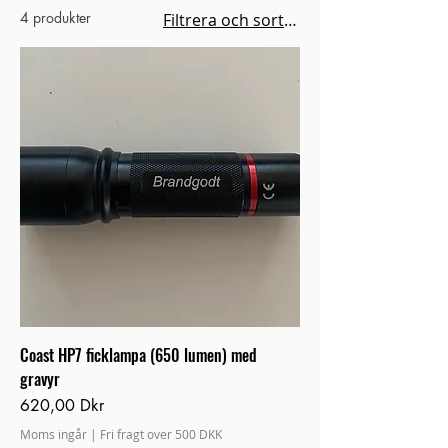
4 produkter
Filtrera och sortera
Coast HP7 ficklampa (650 lumen) med
gravyr
Pris
620,00 Dkr
Moms ingår
|
Fri fragt over 500 DKK