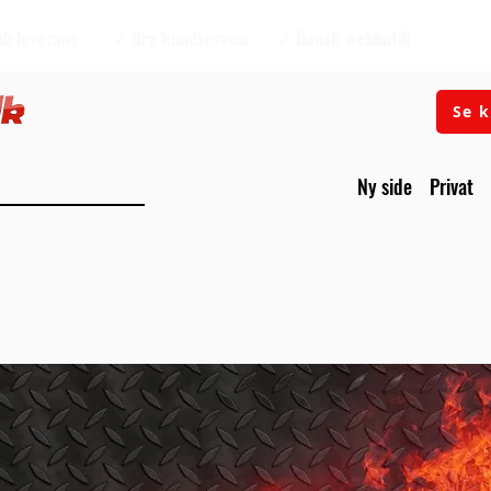
b leverans
✓ Bra kundservice
✓ Dansk webbutik
Se k
Ny side
Privat