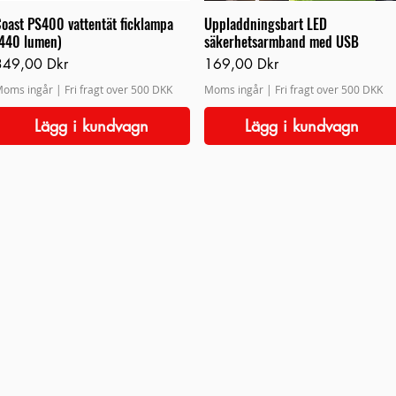
oast PS400 vattentät ficklampa
Uppladdningsbart LED
440 lumen)
säkerhetsarmband med USB
ris
Pris
349,00 Dkr
169,00 Dkr
oms ingår
|
Fri fragt over 500 DKK
Moms ingår
|
Fri fragt over 500 DKK
Lägg i kundvagn
Lägg i kundvagn