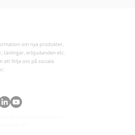
er
formation om nya produkter,
r, tävlingar, erbjudanden etc.
 att följa oss på sociala
r:
godt.dk stöder BrandFolkenes
forening (BFC)