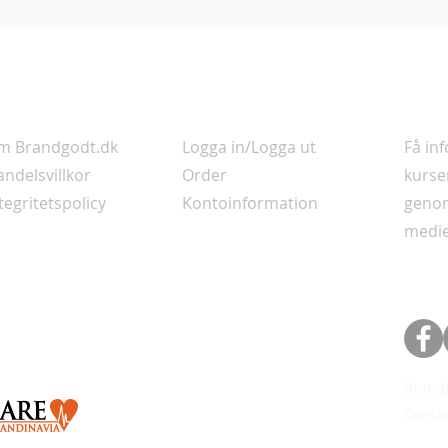
nformation
Ditt konto
Nyhet
m Brandgodt.dk
Logga in/Logga ut
Få in
ndelsvillkor
Order
kurse
tegritetspolicy
Kontoinformation
genom
medie
Brand
Cancer