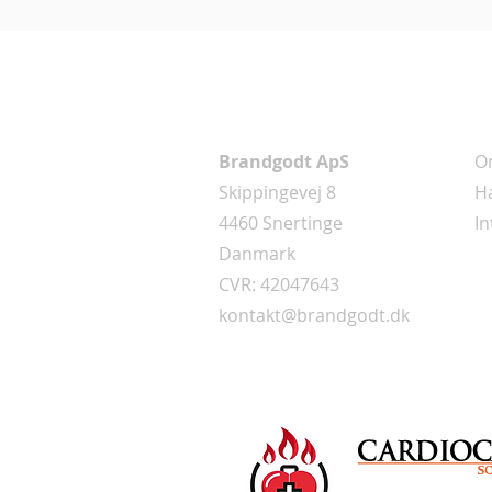
För hemmet - Privat
Adress
I
Brandgodt ApS
O
Skippingevej 8
Ha
4460 Snertinge
In
Danmark
CVR: 42047643
kontakt@brandgodt.dk
Partners