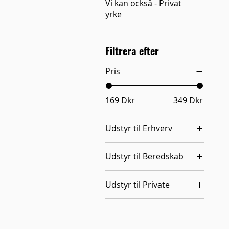
Vi kan också - Privat
yrke
Filtrera efter
Pris
169 Dkr
349 Dkr
Udstyr til Erhverv
Brandbekämpning -
Udstyr til Beredskab
Företag
Brandbekämpning -
Udstyr til Private
Beredskap
Rester - Beredskap
Brandbekämpning -
Privat
Rester - Privat