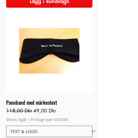
Lägg i kundvagn
Pannband med märkestext
Ordinarie pris
Reapris
118,00 Dkr
49,00 Dkr
Moms ingår
|
Fri fragt over 500 DKK