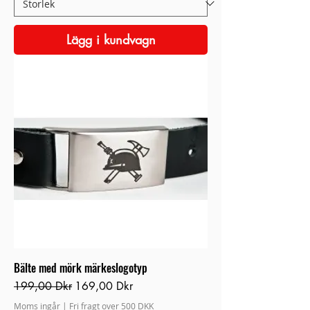
Lägg i kundvagn
Bälte med mörk märkeslogotyp
Ordinarie pris
Reapris
199,00 Dkr
169,00 Dkr
Moms ingår
|
Fri fragt over 500 DKK