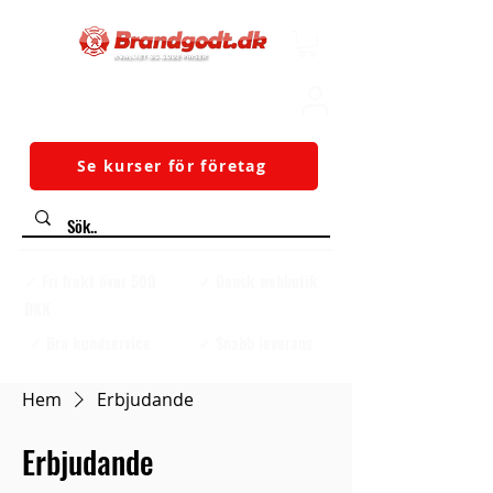
Se kurser för företag
✓ Fri frakt över 500
✓ Dansk webbutik
DKK
✓ Bra kundservice
✓ Snabb leverans
Hem
Erbjudande
Erbjudande