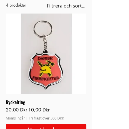
4 produkter
Filtrera och sortera
Nyckelring
Ordinarie pris
Reapris
20,00 Dkr
10,00 Dkr
Moms ingår
|
Fri fragt over 500 DKK