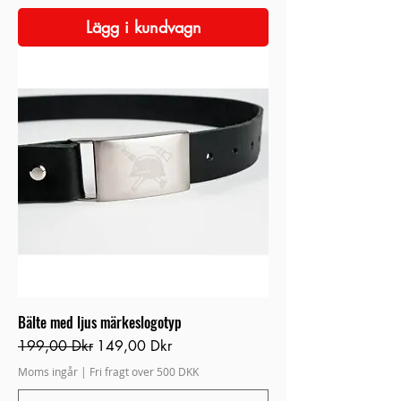
Lägg i kundvagn
Bälte med ljus märkeslogotyp
Ordinarie pris
Reapris
199,00 Dkr
149,00 Dkr
Moms ingår
|
Fri fragt over 500 DKK