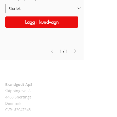
Lägg i kundvagn
1
/
1
Adress
Brandgodt ApS
Skippingevej 8
4460 Snertinge
Danmark
CVR:
42047643
kontakt@brandgodt.dk